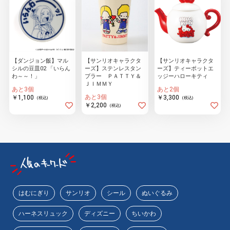
【ダンジョン飯】マル
【サンリオキャラクタ
【サンリオキャラクタ
シルの豆皿02 「いらん
ーズ】ステンレスタン
ーズ】ティーポットエ
わ～～！」
ブラー ＰＡＴＴＹ＆
ッジーハローキティ
ＪＩＭＭＹ
あと3個
あと2個
あと3個
￥1,100
￥3,300
(税込)
(税込)
￥2,200
(税込)
はむにぎり
サンリオ
シール
ぬいぐるみ
ハーネスリュック
ディズニー
ちいかわ