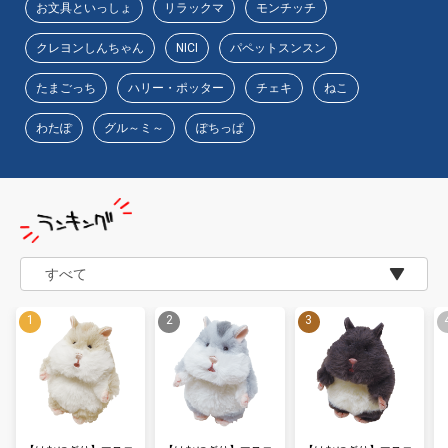
お文具といっしょ
リラックマ
モンチッチ
クレヨンしんちゃん
NICI
パペットスンスン
たまごっち
ハリー・ポッター
チェキ
ねこ
わたぽ
グル～ミ～
ぽちっぱ