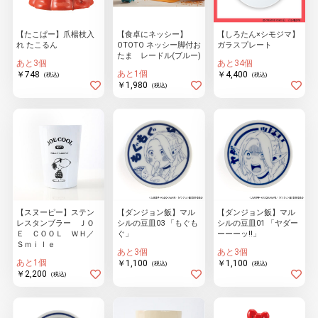
【たこぱー】爪楊枝入
【食卓にネッシー】
【しろたん×シモジマ】
れ たこるん
OTOTO ネッシー脚付お
ガラスプレート
物園
イラストレ
アダルトグ
たま レードル(ブルー)
ーター
ッズ
あと3個
あと34個
あと1個
￥748
￥4,400
(税込)
(税込)
￥1,980
(税込)
【スヌーピー】ステン
【ダンジョン飯】マル
【ダンジョン飯】マル
レスタンブラー ＪＯ
シルの豆皿03 「もぐも
シルの豆皿01 「ヤダー
Ｅ ＣＯＯＬ ＷＨ／
ぐ」
ーーーッ!!」
Ｓｍｉｌｅ
あと3個
あと3個
あと1個
￥1,100
￥1,100
(税込)
(税込)
￥2,200
(税込)