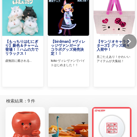
【もっちりはむにぎ
【birdman】×ヴィレ
【サンリオキャラク
り】新色＆チャーム
ッジヴァンガード
ターズ】グッズ続々
登場！！ハムの力で
コラボグッズ発売決
入荷中！
リラックス！
定！！
見ごたえあり！かわいい
虚無顔に癒される…
koko ヴィレヴァンでバイ
アイテムが大集結！
トはじめました！！
検索結果：9 件