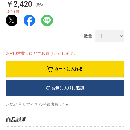
￥2,420
(税込)
8
あと
個
数量
2〜10営業日ほどでお届けいたします。
カートに入れる
お気に入りに追加
物園
イラストレ
アダルトグ
お気に入りアイテム登録者数：
1人
ーター
ッズ
商品説明