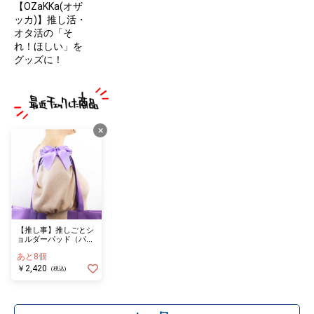
【OZaKKa(オザ
ッカ)】推し活・
オタ活の「そ
れ！ほしい」を
グッズに！
×
【推し事】推しごとシ
ョルダーパッド（パー
プル）
あと8個
￥2,420
(税込)