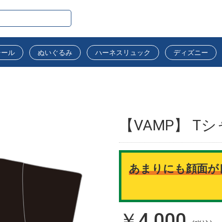
シール
ぬいぐるみ
ハーネスリュック
ディズニー
【VAMP】 Tシャ
あまりにも顔面が
￥4,000