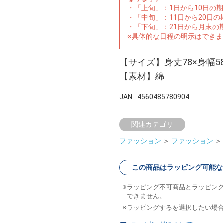
・「上旬」：1日から10日の
・「中旬」：11日から20日
・「下旬」：21日から月末の
※具体的な日程の明示はでき
【サイズ】身丈78×身幅58
【素材】綿
JAN
4560485780904
関連カテゴリ
ファッション
＞
ファッション
＞
この商品はラッピング可能な
ラッピング不可商品とラッピン
できません。
ラッピングするを選択したい場