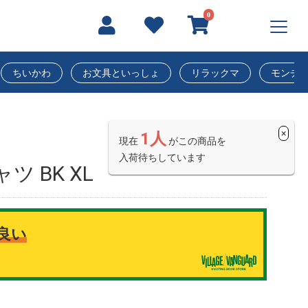
0
ちいかわ
お文具といっしょ
リラックマ
モンチ
×
1人
現在
がこの商品を
入荷待ちしています
ツ BK XL
良い