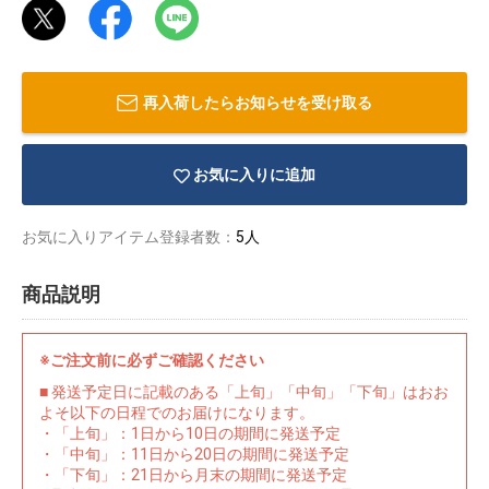
再入荷したらお知らせを受け取る
お気に入りに追加
お気に入りアイテム登録者数：
5人
商品説明
※ご注文前に必ずご確認ください
物園
イラストレ
アダルトグ
■ 発送予定日に記載のある「上旬」「中旬」「下旬」はおお
ーター
ッズ
よそ以下の日程でのお届けになります。
・「上旬」：1日から10日の期間に発送予定
・「中旬」：11日から20日の期間に発送予定
・「下旬」：21日から月末の期間に発送予定