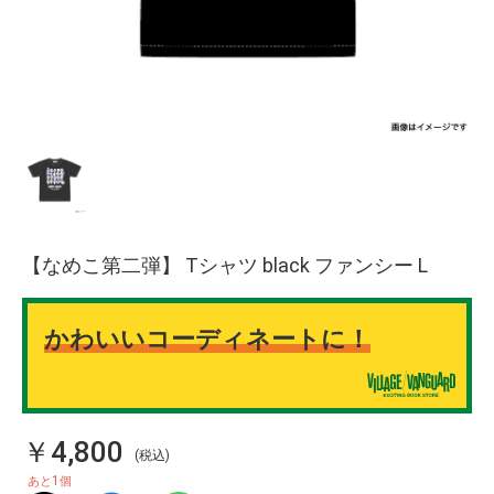
【なめこ第二弾】 Tシャツ black ファンシー L
かわいいコーディネートに！
￥4,800
(税込)
1
あと
個