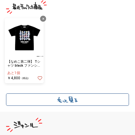
×
【なめこ第二弾】 Tシ
ャツ black ファンシー
L
あと1個
￥4,800
(税込)