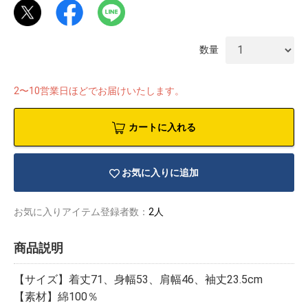
数量
2〜10営業日ほどでお届けいたします。
カートに入れる
お気に入りに追加
お気に入りアイテム登録者数：
2人
物園
イラストレ
アダルトグ
商品説明
ーター
ッズ
【サイズ】着丈71、身幅53、肩幅46、袖丈23.5cm
【素材】綿100％