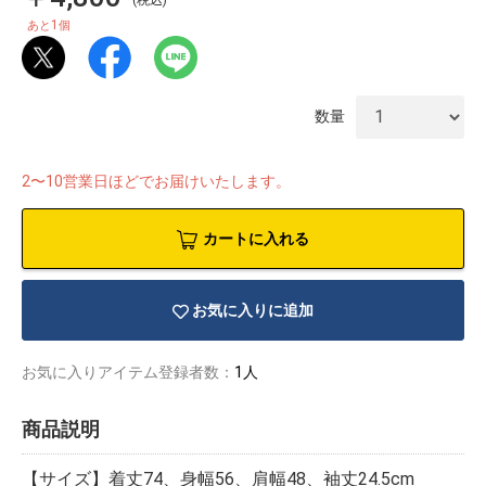
1
あと
個
数量
2〜10営業日ほどでお届けいたします。
カートに入れる
お気に入りに追加
お気に入りアイテム登録者数：
1人
物園
イラストレ
アダルトグ
ーター
ッズ
商品説明
【サイズ】着丈74、身幅56、肩幅48、袖丈24.5cm