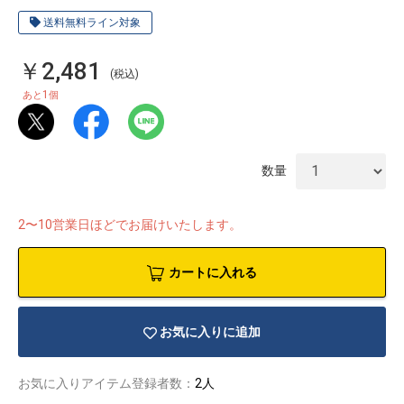
送料無料ライン対象
￥2,481
(税込)
1
あと
個
数量
2〜10営業日ほどでお届けいたします。
カートに入れる
物園
イラストレ
アダルトグ
お気に入りに追加
ーター
ッズ
お気に入りアイテム登録者数：
2人