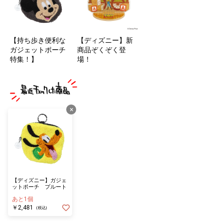
【持ち歩き便利な
【ディズニー】新
ガジェットポーチ
商品ぞくぞく登
特集！】
場！
×
【ディズニー】ガジェ
ットポーチ プルート
あと1個
￥2,481
(税込)