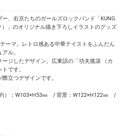
ー、右京たちのガールズロックバンド「KUNG
ロック）」のオリジナル描き下ろしイラストのグッズ
がテーマ。レトロ感ある中華テイストをふんだん
ュアル。
メージしたデザイン。広東語の「功夫搖滾 （カ
ントです。
が際立つデザインです。
）：W103×H53㎜ / 背景：W122×H122㎜ /