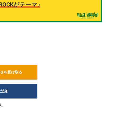
OCKがテーマ♪
せを受け取る
に追加
人