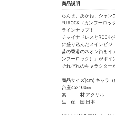
商品説明
らんま、あかね、シャンプ
FU ROCK（カンフー
ラインナップ！
チャイナドレスとROCK
に盛り込んだメインビジ
昔の香港のネオン街をイ
ンフーロック）」がポイ
それぞれのキャラクター
商品サイズ(cm):キャラ（約
台座45×100㎜
素 材:アクリル
生 産 国:日本