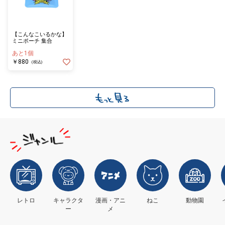
【こんなこいるかな】
ミニポーチ 集合
あと1個
￥880
(税込)
レトロ
キャラクタ
漫画・アニ
ねこ
動物園
ー
メ