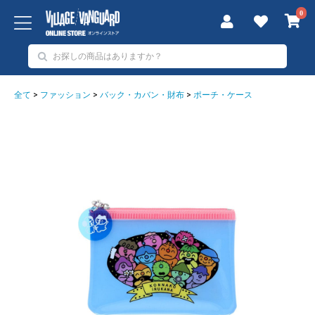
0
全て
>
ファッション
>
バック・カバン・財布
>
ポーチ・ケース