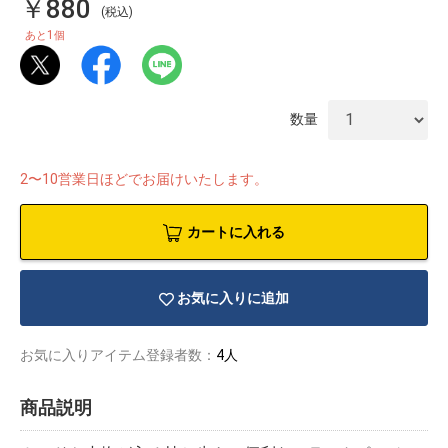
￥880
(税込)
1
あと
個
数量
2〜10営業日ほどでお届けいたします。
カートに入れる
お気に入りに追加
お気に入りアイテム登録者数：
4人
物園
イラストレ
アダルトグ
ーター
ッズ
商品説明