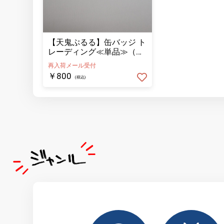
【天鬼ぷるる】缶バッジ ト
レーディング≪単品≫（全
3種ランダム）
再入荷メール受付
￥800
(税込)