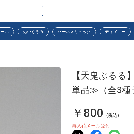
シール
ぬいぐるみ
ハーネスリュック
ディズニー
【天鬼ぷるる】
単品≫（全3種
￥800
(税込)
再入荷メール受付