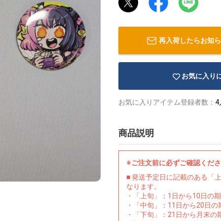
再入荷したらお知ら
お気に入り
お気に入りアイテム登録者数：
4
商品説明
※ご注文前に必ずご確認くだ
■ 発送予定日に記載のある「
なります。
・「上旬」：1日から10日の
・「中旬」：11日から20日
・「下旬」：21日から月末の