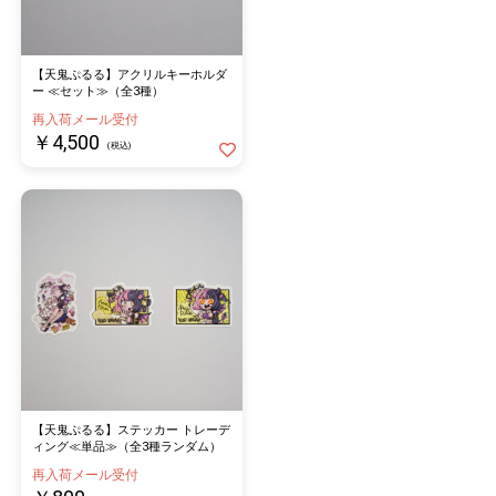
【天鬼ぷるる】アクリルキーホルダ
ー ≪セット≫（全3種）
再入荷メール受付
￥4,500
(税込)
【天鬼ぷるる】ステッカー トレーデ
ィング≪単品≫（全3種ランダム）
再入荷メール受付