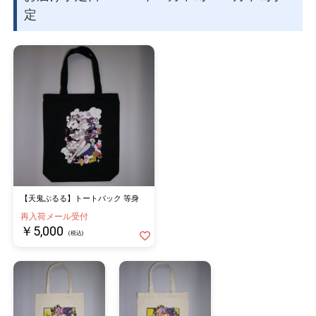
物園
イラストレ
アダルトグ
定
ーター
ッズ
【天鬼ぷるる】トートバック 等身
再入荷メール受付
￥5,000
(税込)