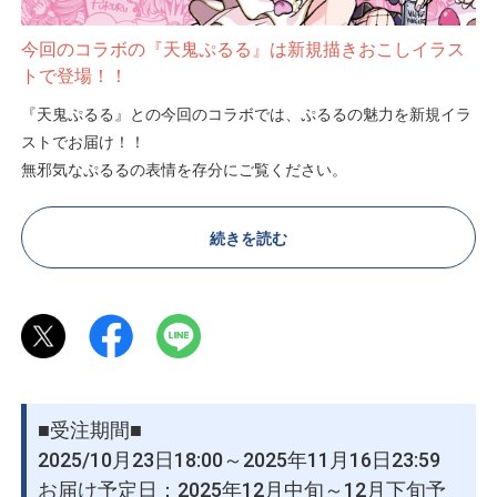
今回のコラボの『天鬼ぷるる』は新規描きおこしイラス
トで登場！！
『天鬼ぷるる』との今回のコラボでは、ぷるるの魅力を新規イラ
ストでお届け！！
無邪気なぷるるの表情を存分にご覧ください。
そんな、新規描きおこしイラストは、
イラストレーター『観虐』に手掛けていただきました。
続きを読む
両者の魅力が融合したイラストに仕上がっております。
天鬼ぷるる公式X
https://x.com/0PuRuRu
観虐公式X
https://x.com/kangyaku
■受注期間■
2025/10月23日18:00～2025年11月16日23:59
お届け予定日：2025年12月中旬～12月下旬予