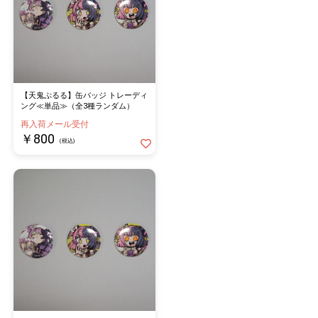
【天鬼ぷるる】缶バッジ トレーディ
ング≪単品≫（全3種ランダム）
再入荷メール受付
￥800
(税込)