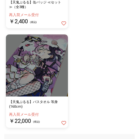
【天鬼ぷるる】缶バッジ ≪セット
≫（全3種）
再入荷メール受付
￥2,400
(税込)
【天鬼ぷるる】バスタオル 等身
(160cm)
再入荷メール受付
￥22,000
(税込)