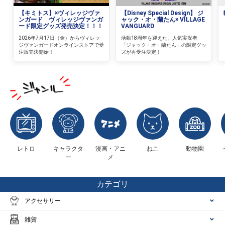
【キミトス】×ヴィレッジヴァ
【Disney Special Design】 ジ
ンガード ヴィレッジヴァンガ
ャック・オ・蘭たん× VILLAGE
ード限定グッズ発売決定！！！
VANGUARD
2026年7月17日（金）からヴィレッ
活動18周年を迎えた、人気実況者
ジヴァンガードオンラインストアで受
「ジャック・オ・蘭たん」の限定グッ
注販売決開始！
ズが再受注決定！
レトロ
キャラクタ
漫画・アニ
ねこ
動物園
ー
メ
カテゴリ
アクセサリー
雑貨