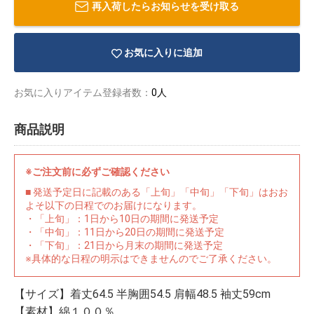
再入荷したらお知らせを受け取る
お気に入りに追加
お気に入りアイテム登録者数：
0人
商品説明
※ご注文前に必ずご確認ください
■ 発送予定日に記載のある「上旬」「中旬」「下旬」はおお
よそ以下の日程でのお届けになります。
・「上旬」：1日から10日の期間に発送予定
・「中旬」：11日から20日の期間に発送予定
・「下旬」：21日から月末の期間に発送予定
物園
イラストレ
アダルトグ
※具体的な日程の明示はできませんのでご了承ください。
ーター
ッズ
【サイズ】着丈64.5 半胸囲54.5 肩幅48.5 袖丈59cm
【素材】綿１００％