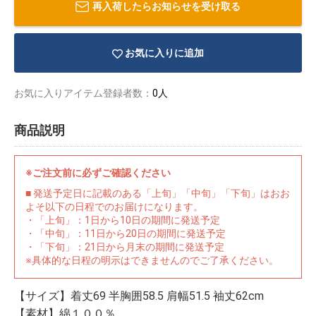
再入荷したらお知らせを受け取る
お気に入りに追加
お気に入りアイテム登録者数：
0人
商品説明
※ご注文前に必ずご確認ください
■ 発送予定日に記載のある「上旬」「中旬」「下旬」はおお
よそ以下の日程でのお届けになります。
・「上旬」：1日から10日の期間に発送予定
・「中旬」：11日から20日の期間に発送予定
・「下旬」：21日から月末の期間に発送予定
物園
イラストレ
アダルトグ
※具体的な日程の明示はできませんのでご了承ください。
ーター
ッズ
【サイズ】着丈69 半胸囲58.5 肩幅51.5 袖丈62cm
【素材】綿１００％