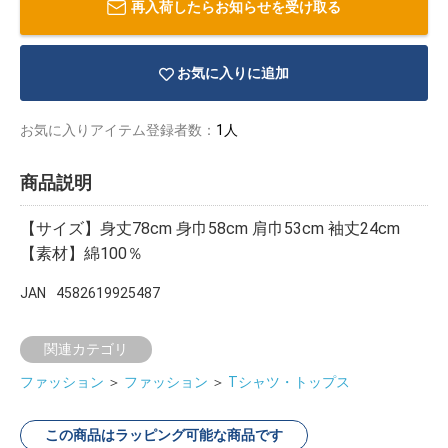
再入荷したらお知らせを受け取る
お気に入りに追加
お気に入りアイテム登録者数：
1人
商品説明
【サイズ】身丈78cm 身巾58cm 肩巾53cm 袖丈24cm
【素材】綿100％
JAN
4582619925487
関連カテゴリ
物園
イラストレ
アダルトグ
ーター
ッズ
ファッション
＞
ファッション
＞
Tシャツ・トップス
この商品はラッピング可能な商品です