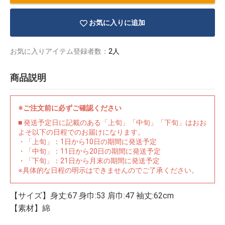
お気に入りに追加
お気に入りアイテム登録者数：
2人
商品説明
※ご注文前に必ずご確認ください
■ 発送予定日に記載のある「上旬」「中旬」「下旬」はおお
よそ以下の日程でのお届けになります。
・「上旬」：1日から10日の期間に発送予定
・「中旬」：11日から20日の期間に発送予定
・「下旬」：21日から月末の期間に発送予定
※具体的な日程の明示はできませんのでご了承ください。
物園
イラストレ
アダルトグ
ーター
ッズ
【サイズ】身丈:67 身巾:53 肩巾:47 袖丈:62cm
【素材】綿