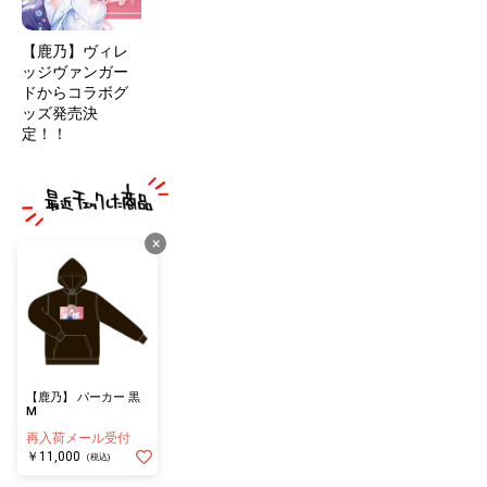
【鹿乃】ヴィレ
ッジヴァンガー
ドからコラボグ
ッズ発売決
定！！
×
【鹿乃】 パーカー 黒
M
再入荷メール受付
￥11,000
(税込)