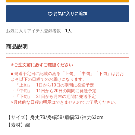
お気に入りに追加
お気に入りアイテム登録者数：
1人
商品説明
※ご注文前に必ずご確認ください
■ 発送予定日に記載のある「上旬」「中旬」「下旬」はおお
よそ以下の日程でのお届けになります。
・「上旬」：1日から10日の期間に発送予定
・「中旬」：11日から20日の期間に発送予定
・「下旬」：21日から月末の期間に発送予定
※具体的な日程の明示はできませんのでご了承ください。
物園
イラストレ
アダルトグ
ーター
ッズ
【サイズ】身丈78/身幅58/肩幅53/袖丈63cm
【素材】綿