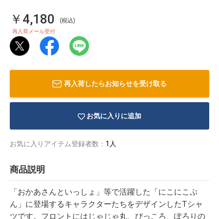
￥4,180
(税込)
再入荷メール受付
再入荷したらお知らせを受け取る
お気に入りに追加
お気に入りアイテム登録者数：
1人
商品説明
物園
イラストレ
アダルトグ
ーター
ッズ
「おかあさんといっしょ」等で活躍した「にこにこぷ
ん」に登場するキャラクターたちをデザインしたTシャ
ツです。フロントにはじゃじゃ丸、ぴっころ、ぽろりの