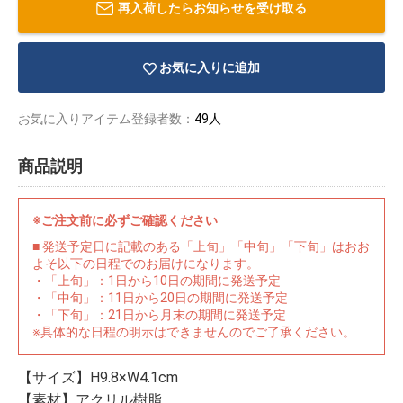
再入荷したらお知らせを受け取る
お気に入りに追加
お気に入りアイテム登録者数：
49人
商品説明
※ご注文前に必ずご確認ください
■ 発送予定日に記載のある「上旬」「中旬」「下旬」はおお
よそ以下の日程でのお届けになります。
・「上旬」：1日から10日の期間に発送予定
・「中旬」：11日から20日の期間に発送予定
・「下旬」：21日から月末の期間に発送予定
物園
イラストレ
アダルトグ
※具体的な日程の明示はできませんのでご了承ください。
ーター
ッズ
【サイズ】H9.8×W4.1cm
【素材】アクリル樹脂