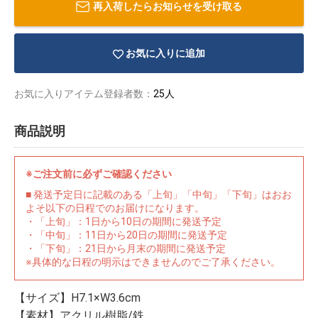
再入荷したらお知らせを受け取る
お気に入りに追加
お気に入りアイテム登録者数：
25人
商品説明
※ご注文前に必ずご確認ください
■ 発送予定日に記載のある「上旬」「中旬」「下旬」はおお
よそ以下の日程でのお届けになります。
・「上旬」：1日から10日の期間に発送予定
・「中旬」：11日から20日の期間に発送予定
・「下旬」：21日から月末の期間に発送予定
物園
イラストレ
アダルトグ
※具体的な日程の明示はできませんのでご了承ください。
ーター
ッズ
【サイズ】H7.1×W3.6cm
【素材】アクリル樹脂/鉄