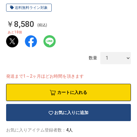
送料無料ライン対象
￥8,580
(税込)
18
あと
個
数量
発送まで1～2ヶ月ほどお時間を頂きます
カートに入れる
物園
イラストレ
アダルトグ
お気に入りに追加
ーター
ッズ
お気に入りアイテム登録者数：
4人