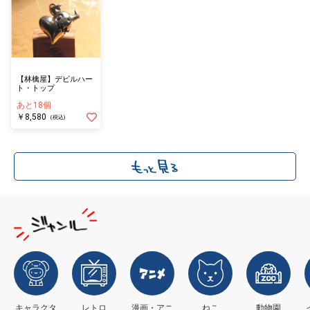
【林檎屋】デビルハー
ト・トップ
あと18個
￥8,580
(税込)
キャラクタ
レトロ
漫画・アニ
ねこ
動物園