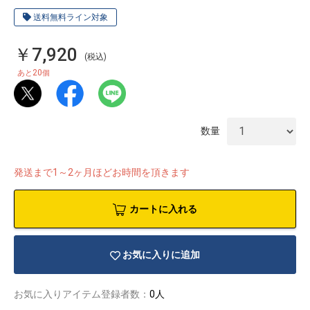
送料無料ライン対象
￥7,920
(税込)
20
あと
個
数量
発送まで1～2ヶ月ほどお時間を頂きます
カートに入れる
物園
イラストレ
アダルトグ
お気に入りに追加
ーター
ッズ
お気に入りアイテム登録者数：
0人