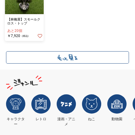
【林檎屋】スモールク
ロス・トップ
あと20個
￥7,920
(税込)
キャラクタ
レトロ
漫画・アニ
ねこ
動物園
ー
メ