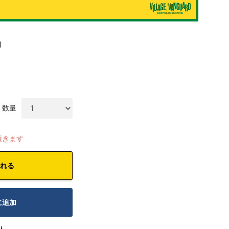
)
数量
頂きます
れる
に追加