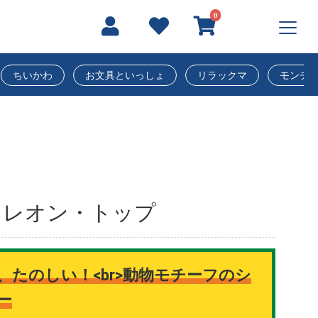
0
ちいかわ
お文具といっしょ
リラックマ
モンチ
メレオン・トップ
たのしい！<br>動物モチーフのシ
ー