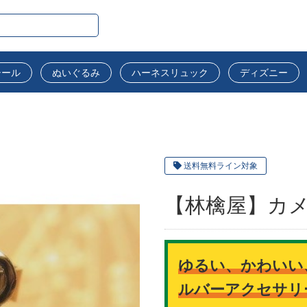
シール
ぬいぐるみ
ハーネスリュック
ディズニー
送料無料ライン対象
【林檎屋】カ
ゆるい、かわいい、
ルバーアクセサリ