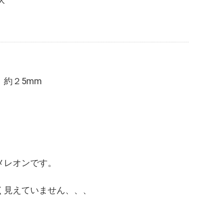
人
約２5mm
メレオンです。
く見えていません、、、