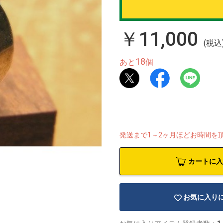
￥11,000
(税込
18
あと
個
発送まで1～2ヶ月ほどお時間を
カートに入
お気に入り