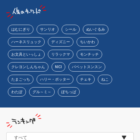
はむにぎり
サンリオ
シール
ぬいぐるみ
ハーネスリュック
ディズニー
ちいかわ
お文具といっしょ
リラックマ
モンチッチ
クレヨンしんちゃん
NICI
パペットスンスン
たまごっち
ハリー・ポッター
チェキ
ねこ
わたぽ
グル～ミ～
ぽちっぱ