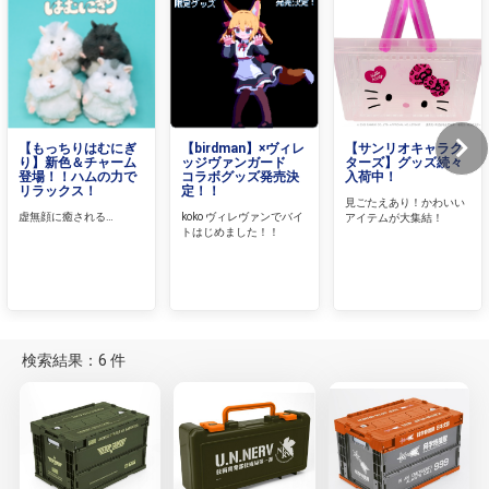
【もっちりはむにぎ
【birdman】×ヴィレ
【サンリオキャラク
り】新色＆チャーム
ッジヴァンガード
ターズ】グッズ続々
登場！！ハムの力で
コラボグッズ発売決
入荷中！
リラックス！
定！！
見ごたえあり！かわいい
虚無顔に癒される…
koko ヴィレヴァンでバイ
アイテムが大集結！
トはじめました！！
検索結果：6 件