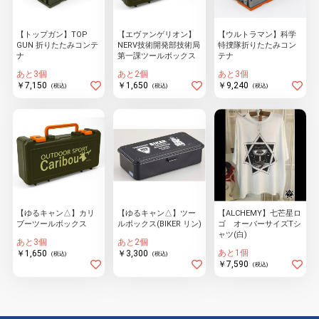
【トップガン】TOP
【エヴァンゲリオン】
【ウルトラマン】科学
GUN 折りたたみコンテ
NERV技術開発部技術局
特捜隊折りたたみコン
物園
イラストレ
アダルトグ
ナ
第一課ツールボックス
テナ
ーター
ッズ
あと3個
あと2個
あと3個
￥7,150
￥1,650
￥9,240
(税込)
(税込)
(税込)
【ゆるキャン△】カリ
【ゆるキャン△】ツー
【ALCHEMY】七芒星ロ
ブーツールボックス
ルボックス(BIKER リン)
ゴ オーバーサイズTシ
ャツ(白)
あと3個
あと2個
あと1個
￥1,650
￥3,300
(税込)
(税込)
￥7,590
(税込)