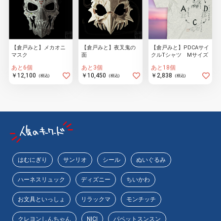
【倉戸みと】メカオニ
【倉戸みと】夜叉鬼の
【倉戸みと】PDCAサイ
マスク
面
クルTシャツ Mサイズ
あと6個
あと3個
あと18個
￥12,100
￥10,450
￥2,838
(税込)
(税込)
(税込)
はむにぎり
サンリオ
シール
ぬいぐるみ
ハーネスリュック
ディズニー
ちいかわ
お文具といっしょ
リラックマ
モンチッチ
クレヨンしんちゃん
NICI
パペットスンスン