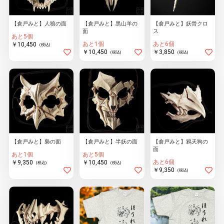
【倉戸みと】人狼の面
【倉戸みと】黒山羊の
【倉戸みと】妖骨クロ
面
ス
物園
イラストレ
アダルトグ
あと5個
ーター
ッズ
あと1個
あと6個
￥10,450
(税込)
￥10,450
￥3,850
(税込)
(税込)
【倉戸みと】梟の面
【倉戸みと】半妖の面
【倉戸みと】鴉天狗の
面
あと1個
あと5個
あと6個
￥9,350
￥10,450
(税込)
(税込)
￥9,350
(税込)