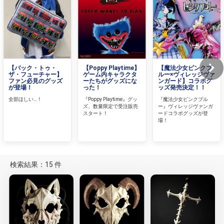
【バック・トゥ・
【Poppy Playtime】
【魔法少女ピンクブ
ザ・フューチャー】
ゲーム内キャラクタ
ルー×ヴィレッジヴァ
ファン必見のグッズ
ーたちがグッズにな
ンガード】コラボグ
が登場！
った！
ッズ発売決定！！
全部ほしい…！
『Poppy Playtime』グッ
『魔法少女ピンクブル
ズ、数量限定で受注販売
ー』ヴィレッジヴァンガ
スタート！
ードコラボグッズが登
場！
検索結果：15 件