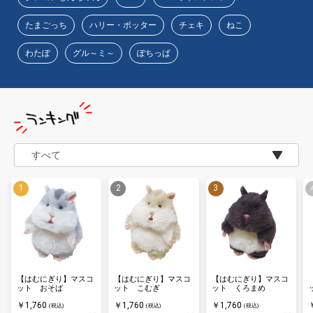
たまごっち
ハリー・ポッター
チェキ
ねこ
わたぽ
グル～ミ～
ぽちっぱ
【はむにぎり】マスコ
【はむにぎり】マスコ
【はむにぎり】マスコ
ット おそば
ット こむぎ
ット くろまめ
￥1,760
￥1,760
￥1,760
(税込)
(税込)
(税込)