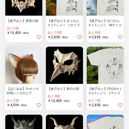
【倉戸みと】異形の面
【倉戸みと】ほうれん
【倉戸みと】ほうれん
そうTシャツ Lサイズ
そうTシャツ Mサイズ
あと2個
あと10個
あと8個
￥10,450
(税込)
￥2,838
￥2,838
(税込)
(税込)
【ばにみみ】Fnキツネ
【倉戸みと】夜行の面
【倉戸みと】PDCAサイ
切替レンガセピア
クルTシャツ Lサイズ
あと4個
あと2個
あと7個
￥10,450
(税込)
￥4,599
￥2,838
(税込)
(税込)