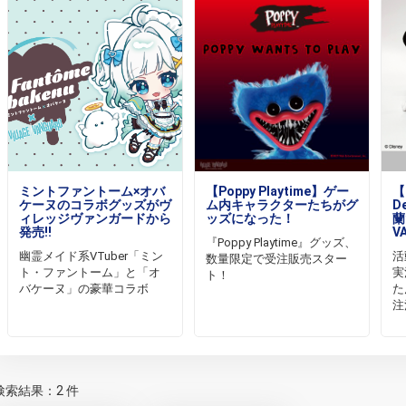
ミントファントーム×オバ
【Poppy Playtime】ゲー
【D
ケーヌのコラボグッズがヴ
ム内キャラクターたちがグ
D
ィレッジヴァンガードから
ッズになった！
蘭
発売!!
V
『Poppy Playtime』グッズ、
幽霊メイド系VTuber「ミン
活
数量限定で受注販売スター
ト・ファントーム」と「オ
実
ト！
バケーヌ」の豪華コラボ
た
注
検索結果：2 件