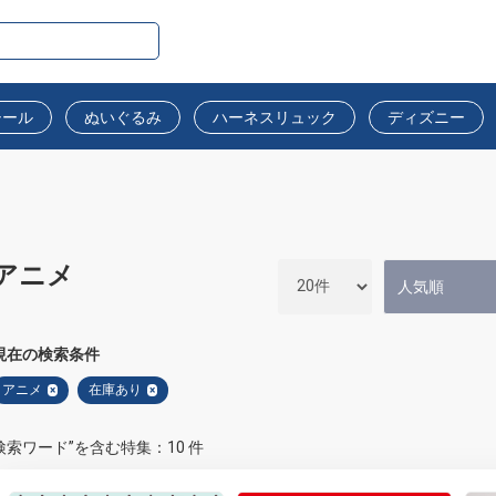
シール
ぬいぐるみ
ハーネスリュック
ディズニー
アニメ
現在の検索条件
アニメ
在庫あり
×
×
検索ワード”を含む特集：10 件