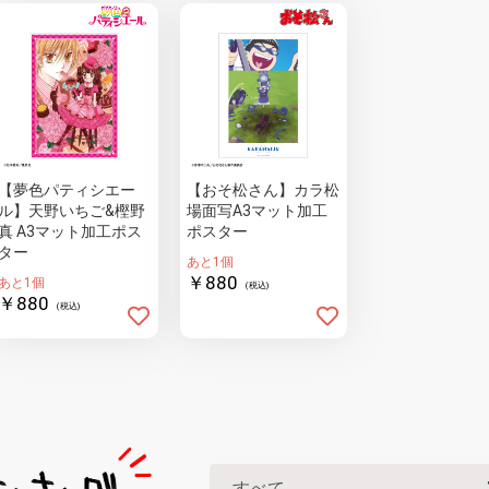
【夢色パティシエー
【おそ松さん】カラ松
ル】天野いちご&樫野
場面写A3マット加工
真 A3マット加工ポス
ポスター
ター
あと1個
￥880
あと1個
(税込)
￥880
(税込)