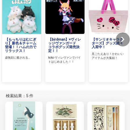
【もっちりはむにぎ
【birdman】×ヴィレ
【サンリオキャラク
り】新色＆チャーム
ッジヴァンガード
ターズ】グッズ続々
登場！！ハムの力で
コラボグッズ発売決
入荷中！
リラックス！
定！！
見ごたえあり！かわいい
虚無顔に癒される…
koko ヴィレヴァンでバイ
アイテムが大集結！
トはじめました！！
検索結果：5 件