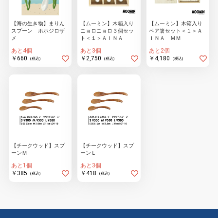
【海の生き物】まりん
【ムーミン】木箱入り
【ムーミン】木箱入り
スプーン ホホジロザ
ニョロニョロ３個セッ
ペア箸セット＜１＞Ａ
物園
イラストレ
アダルトグ
メ
ト＜１＞ＡＩＮＡ
ＩＮＡ ＭＭ
ーター
ッズ
あと4個
あと3個
あと2個
￥660
￥2,750
￥4,180
(税込)
(税込)
(税込)
【チークウッド】スプ
【チークウッド】スプ
ーンＭ
ーンＬ
あと1個
あと3個
￥385
￥418
(税込)
(税込)