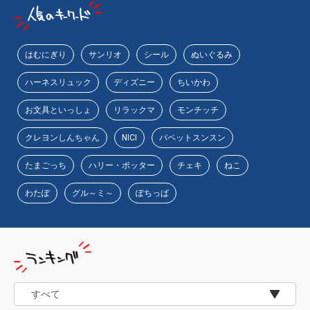
はむにぎり
サンリオ
シール
ぬいぐるみ
ハーネスリュック
ディズニー
ちいかわ
お文具といっしょ
リラックマ
モンチッチ
クレヨンしんちゃん
NICI
パペットスンスン
たまごっち
ハリー・ポッター
チェキ
ねこ
わたぽ
グル～ミ～
ぽちっぱ