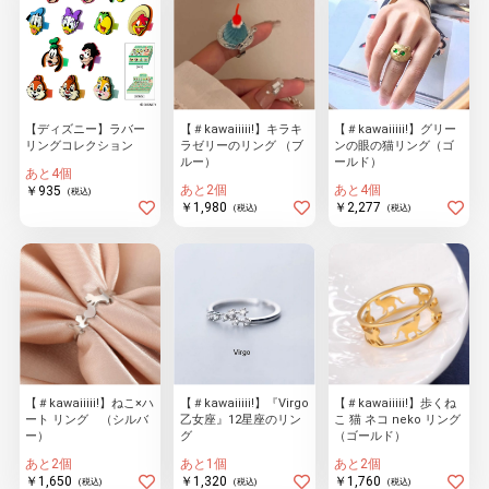
【ディズニー】ラバー
【＃kawaiiiii!】キラキ
【＃kawaiiiii!】グリー
リングコレクション
ラゼリーのリング （ブ
ンの眼の猫リング（ゴ
ルー）
ールド）
あと4個
あと2個
あと4個
￥935
(税込)
￥1,980
￥2,277
(税込)
(税込)
【＃kawaiiiii!】ねこ×ハ
【＃kawaiiiii!】『Virgo
【＃kawaiiiii!】歩くね
ート リング （シルバ
乙女座』12星座のリン
こ 猫 ネコ neko リング
ー）
グ
（ゴールド）
あと2個
あと1個
あと2個
￥1,650
￥1,320
￥1,760
(税込)
(税込)
(税込)