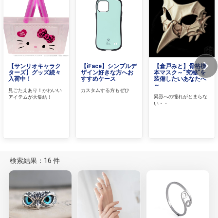
【サンリオキャラク
【iFace】シンプルデ
【倉戸みと】骨格標
ターズ】グッズ続々
ザイン好きな方へお
本マスク～“究極”を
入荷中！
すすめケース
装備したいあなたへ
～
見ごたえあり！かわいい
カスタムする方もぜひ
異形への憧れがとまらな
アイテムが大集結！
い・・
検索結果：16 件