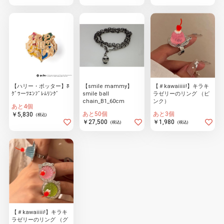
【ハリー・ポッター】ﾎ
【smile mammy】
【＃kawaiiiii!】キラキ
ｸﾞﾜーﾂｴﾝﾌﾞﾚﾑﾘﾝｸﾞ
smile ball
ラゼリーのリング （ピ
chain_B1_60cm
ンク）
あと4個
あと50個
あと3個
￥5,830
(税込)
￥27,500
￥1,980
(税込)
(税込)
【＃kawaiiiii!】キラキ
ラゼリーのリング （グ