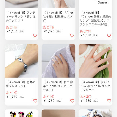
【＃kawaiiiii!】アンテ
【＃kawaiiiii!】『Aries
【＃kawaiiiii!】
ィークリング ＊青い瞳
牡羊座』12星座のリン
『Cancer 蟹座』星座の
物園
イラストレ
アダルトグ
のフクロウ ＊
グ
リング （錆びにくいス
ーター
ッズ
テンレススチール製）
あと1個
あと1個
あと2個
￥1,650
￥1,320
(税込)
(税込)
￥1,680
(税込)
【＃kawaiiiii!】悪魔の
【＃kawaiiiii!】ねこ 猫
【＃kawaiiiii!】歩くね
眼ブレスレット
ネコ neko リング （ゴ
こ 猫 ネコ neko リング
ールド）
（シルバー）
あと1個
あと1個
あと2個
￥1,770
(税込)
￥1,760
￥1,760
(税込)
(税込)