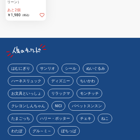
リーン）
あと2個
￥1,980
(税込)
はむにぎり
サンリオ
シール
ぬいぐるみ
ハーネスリュック
ディズニー
ちいかわ
お文具といっしょ
リラックマ
モンチッチ
クレヨンしんちゃん
NICI
パペットスンスン
たまごっち
ハリー・ポッター
チェキ
ねこ
わたぽ
グル～ミ～
ぽちっぱ