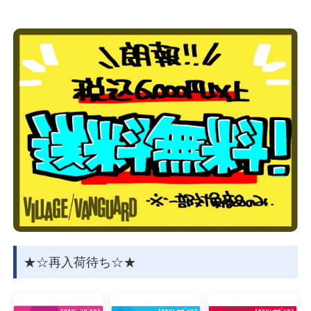
物園
イラストレ
アダルトグ
ーター
ッズ
★☆再入荷待ち☆★