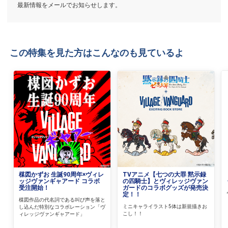
最新情報をメールでお知らせします。
この特集を見た方はこんなのも見ているよ
楳図かずお 生誕90周年×ヴィレ
TVアニメ【七つの大罪 黙示録
ッジヴァンギャアード コラボ
の四騎士】とヴィレッジヴァン
受注開始！
ガードのコラボグッズが発売決
定！！
楳図作品の代名詞である叫び声を落と
ミニキャライラスト5体は新規描きお
し込んだ特別なコラボレーション「ヴ
こし！！
ィレッジヴァンギャアード」