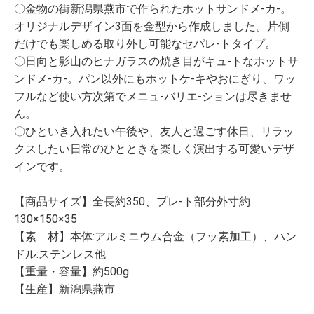
〇金物の街新潟県燕市で作られたホットサンドメ-カ-。
オリジナルデザイン3面を金型から作成しました。片側
だけでも楽しめる取り外し可能なセパレ-トタイプ。
〇日向と影山のヒナガラスの焼き目がキュ-トなホットサ
ンドメ-カ-。パン以外にもホットケ-キやおにぎり、ワッ
フルなど使い方次第でメニュ-バリエ-ションは尽きませ
ん。
〇ひといき入れたい午後や、友人と過ごす休日、リラッ
クスしたい日常のひとときを楽しく演出する可愛いデザ
インです。
【商品サイズ】全長約350、プレ-ト部分外寸約
130×150×35
【素 材】本体:アルミニウム合金（フッ素加工）、ハン
ドル:ステンレス他
【重量・容量】約500g
【生産】新潟県燕市