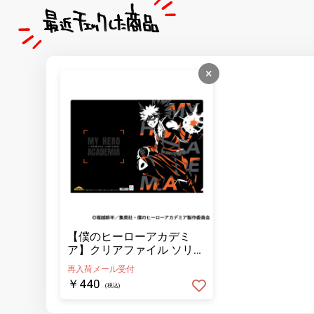
×
【僕のヒーローアカデミ
ア】クリアファイル ソリッ
ドアートシリーズ 爆豪 勝
再入荷メール受付
己
￥440
(税込)