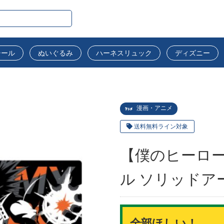
シール
ぬいぐるみ
ハーネスリュック
ディズニー
漫画・アニメ
送料無料ライン対象
【僕のヒーロ
ル ソリッドア
全部ほしい！