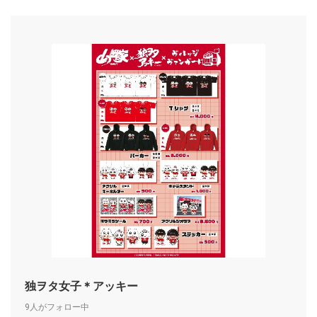
独ヲタ女子＊アッキー
9人がフォロー中