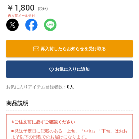
￥1,800
(税込)
再入荷メール受付
再入荷したらお知らせを受け取る
お気に入りに追加
お気に入りアイテム登録者数：
0人
商品説明
物園
イラストレ
アダルトグ
ーター
ッズ
※ご注文前に必ずご確認ください
■ 発送予定日に記載のある「上旬」「中旬」「下旬」はおお
よそ以下の日程でのお届けになります。