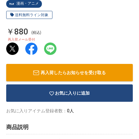
漫画・アニメ
送料無料ライン対象
￥880
(税込)
再入荷メール受付
再入荷したらお知らせを受け取る
お気に入りに追加
物園
イラストレ
アダルトグ
お気に入りアイテム登録者数：
0人
ーター
ッズ
商品説明