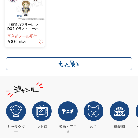
【葬送のフリーレン】
DOTイラストキーホル
ダーver.２リーニエ
再入荷メール受付
￥880
(税込)
キャラクタ
レトロ
漫画・アニ
ねこ
動物園
ー
メ