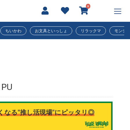
0
ちいかわ
お文具といっしょ
リラックマ
モンチ
PU
くなる"推し活現場"にピッタリ◎