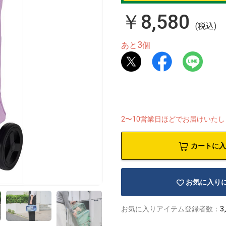
￥8,580
(税込)
3
あと
個
2〜10営業日ほどでお届けいた
カートに入
お気に入り
お気に入りアイテム登録者数：
3