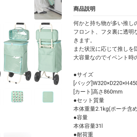
商品説明
何かと持ち物が多い推し
フロント、フタ裏に透明
きます。
また状況に応じて推しを
大容量なのでイベント時
●サイズ
[バッグ]W320×D220×H4
[カート]高さ860mm
●セット質量
本体重量2.1kg(ポーチ含め
●容量
本体容量31l
●耐荷重