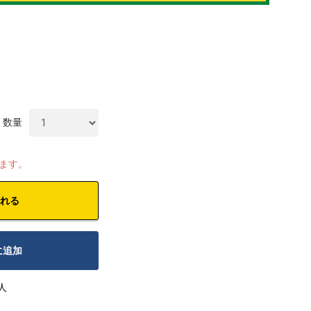
数量
します。
れる
に追加
人