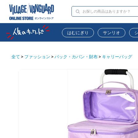
はむにぎり
サンリオ
全て
>
ファッション
>
バック・カバン・財布
>
キャリーバッグ