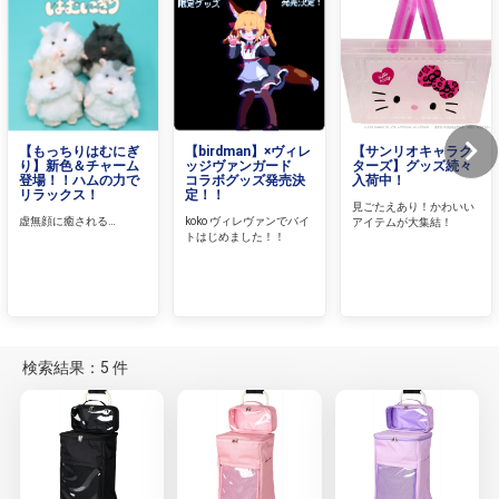
【もっちりはむにぎ
【birdman】×ヴィレ
【サンリオキャラク
り】新色＆チャーム
ッジヴァンガード
ターズ】グッズ続々
登場！！ハムの力で
コラボグッズ発売決
入荷中！
リラックス！
定！！
見ごたえあり！かわいい
虚無顔に癒される…
koko ヴィレヴァンでバイ
アイテムが大集結！
トはじめました！！
検索結果：5 件