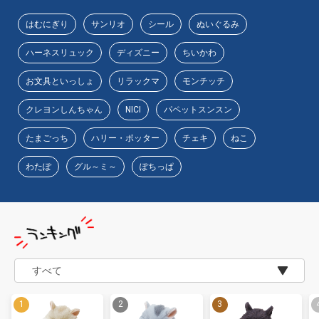
はむにぎり
サンリオ
シール
ぬいぐるみ
ハーネスリュック
ディズニー
ちいかわ
お文具といっしょ
リラックマ
モンチッチ
クレヨンしんちゃん
NICI
パペットスンスン
たまごっち
ハリー・ポッター
チェキ
ねこ
わたぽ
グル～ミ～
ぽちっぱ