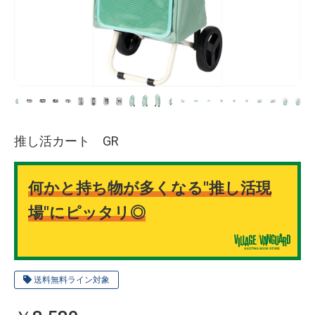
推し活カート GR
何かと持ち物が多くなる"推し活現
場"にピッタリ◎
送料無料ライン対象