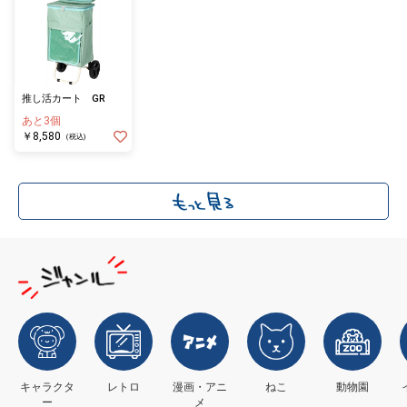
推し活カート GR
あと3個
￥8,580
(税込)
キャラクタ
レトロ
漫画・アニ
ねこ
動物園
ー
メ