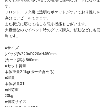
何かと持ち物が多い推しの現場に便利なカートになりま
す。
フロント、フタ裏に透明なポケットがついており推しを
存分にアピールできます。
また状況に応じて推しを隠す機能もございます。
大容量なのでイベント時のグッズ購入、移動などにも便
利です。
●サイズ
[バッグ]W320×D220×H450mm
[カート]高さ860mm
●セット質量
本体重量2.1kg(ポーチ含める)
●容量
本体容量31l
●耐荷重
20kg
●個装サイズ