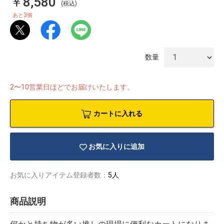
￥8,580
(税込)
3
あと
個
数量
2〜10営業日ほどでお届けいたします。
カートに入れる
お気に入りに追加
物園
イラストレ
アダルトグ
お気に入りアイテム登録者数：
5人
ーター
ッズ
商品説明