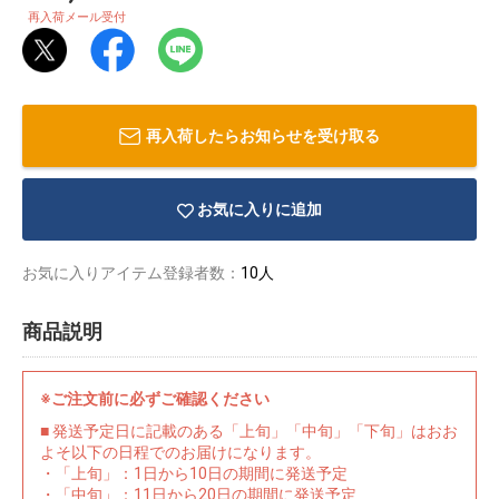
再入荷メール受付
再入荷したらお知らせを受け取る
お気に入りに追加
お気に入りアイテム登録者数：
10人
商品説明
物園
イラストレ
アダルトグ
※ご注文前に必ずご確認ください
ーター
ッズ
■ 発送予定日に記載のある「上旬」「中旬」「下旬」はおお
よそ以下の日程でのお届けになります。
・「上旬」：1日から10日の期間に発送予定
・「中旬」：11日から20日の期間に発送予定