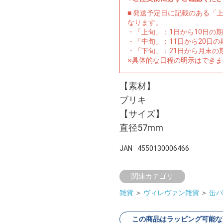
■ 発送予定日に記載のある「
なります。
・「上旬」：1日から10日の
・「中旬」：11日から20日
・「下旬」：21日から月末の
※具体的な日程の明示はでき
【素材】
ブリキ
【サイズ】
直径57mm
JAN
4550130006466
関連カテゴリ
雑貨
＞
ヴィレヴァン雑貨
＞
缶バ
この商品はラッピング可能な