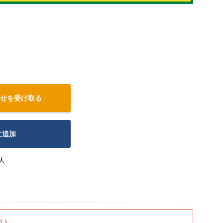
せを受け取る
に追加
人
さい