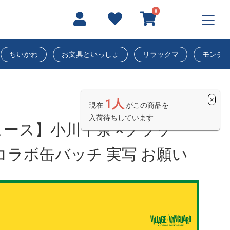
0
ちいかわ
お文具といっしょ
リラックマ
モンチ
×
1人
現在
がこの商品を
入荷待ちしています
ース】小川千奈 ×ブラッ
コラボ缶バッチ 実写 お願い