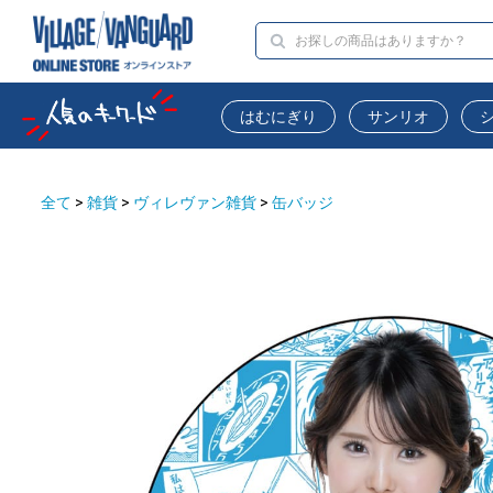
はむにぎり
サンリオ
全て
>
雑貨
>
ヴィレヴァン雑貨
>
缶バッジ