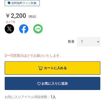
送料無料ライン対象
￥2,200
(税込)
7
あと
個
数量
2〜10営業日ほどでお届けいたします。
カートに入れる
物園
イラストレ
アダルトグ
お気に入りに追加
ーター
ッズ
お気に入りアイテム登録者数：
1人