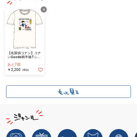
×
【名探偵コナン】コナ
ンGoods柄半袖Tシャ
ツ ホワイトL
あと7個
￥2,200
(税込)