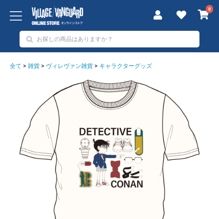
0
全て
>
雑貨
>
ヴィレヴァン雑貨
>
キャラクターグッズ