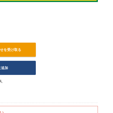
せを受け取る
に追加
人
さい