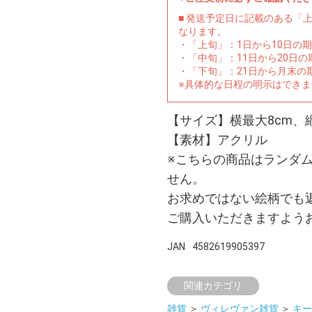
■ 発送予定日に記載のある「
なります。
・「上旬」：1日から10日の
・「中旬」：11日から20日
・「下旬」：21日から月末の
※具体的な日程の明示はでき
【サイズ】横最大8cm、縦
【素材】アクリル
※こちらの商品はランダ
せん。
お求めではない絵柄でも
ご購入いただきますよう
JAN
4582619905397
関連カテゴリ
雑貨
＞
ヴィレヴァン雑貨
＞
キー