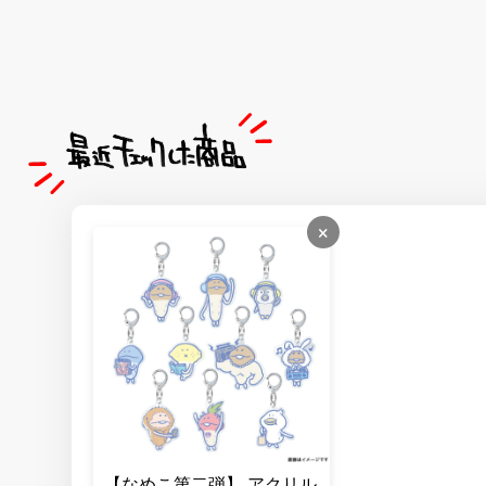
×
【なめこ第二弾】 アクリル