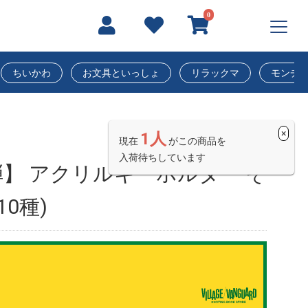
0
ちいかわ
お文具といっしょ
リラックマ
モンチ
×
1人
現在
がこの商品を
入荷待ちしています
】 アクリルキーホルダー そ
0種)