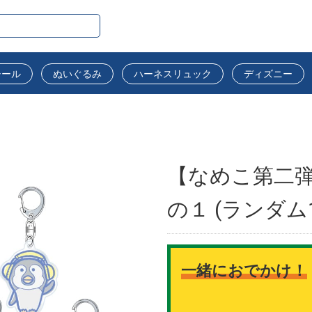
シール
ぬいぐるみ
ハーネスリュック
ディズニー
【なめこ第二弾
の１ (ランダム1
一緒におでかけ！