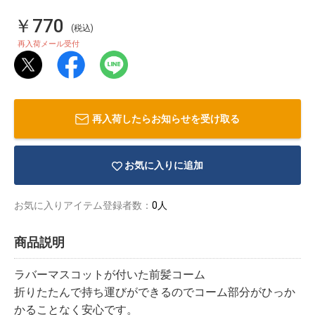
￥770
(税込)
再入荷メール受付
再入荷したらお知らせを受け取る
お気に入りに追加
お気に入りアイテム登録者数：
0人
商品説明
物園
イラストレ
アダルトグ
ーター
ッズ
ラバーマスコットが付いた前髪コーム
折りたたんで持ち運びができるのでコーム部分がひっか
かることなく安心です。