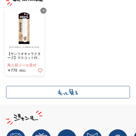
×
【サンリオキャラクタ
ーズ】マスコット付き
前髪コーム/ハローキ
再入荷メール受付
ティ/レオパード
￥770
(税込)