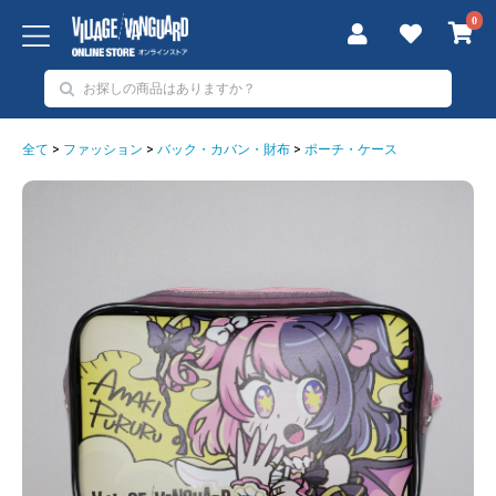
0
全て
>
ファッション
>
バック・カバン・財布
>
ポーチ・ケース