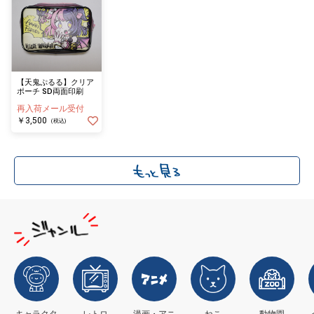
【天鬼ぷるる】クリア
ポーチ SD両面印刷
再入荷メール受付
￥3,500
(税込)
キャラクタ
レトロ
漫画・アニ
ねこ
動物園