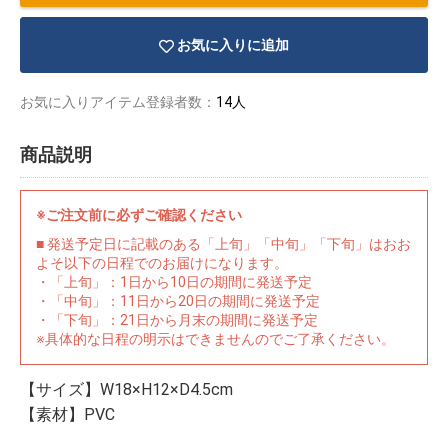
お気に入りに追加
お気に入りアイテム登録者数：
14人
商品説明
※ご注文前に必ずご確認ください
■ 発送予定日に記載のある「上旬」「中旬」「下旬」はおお
よそ以下の日程でのお届けになります。
・「上旬」：1日から10日の期間に発送予定
・「中旬」：11日から20日の期間に発送予定
・「下旬」：21日から月末の期間に発送予定
※具体的な日程の明示はできませんのでご了承ください。
物園
イラストレ
アダルトグ
ーター
ッズ
【サイズ】W18×H12×D4.5cm
【素材】PVC