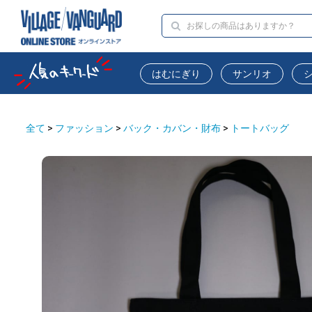
はむにぎり
サンリオ
全て
>
ファッション
>
バック・カバン・財布
>
トートバッグ