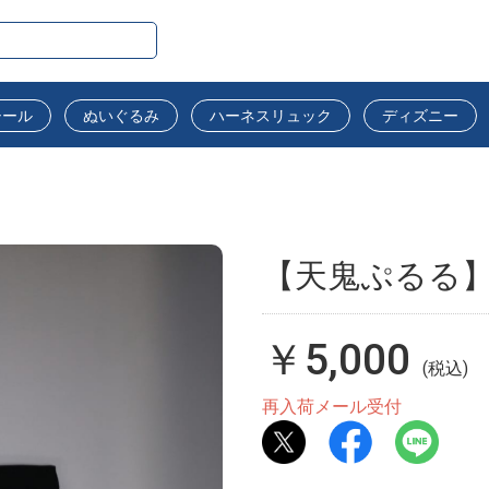
シール
ぬいぐるみ
ハーネスリュック
ディズニー
【天鬼ぷるる】
￥5,000
(税込)
再入荷メール受付