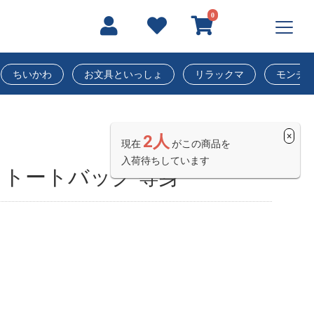
0
ちいかわ
お文具といっしょ
リラックマ
モンチ
×
2人
現在
がこの商品を
入荷待ちしています
トートバック 等身