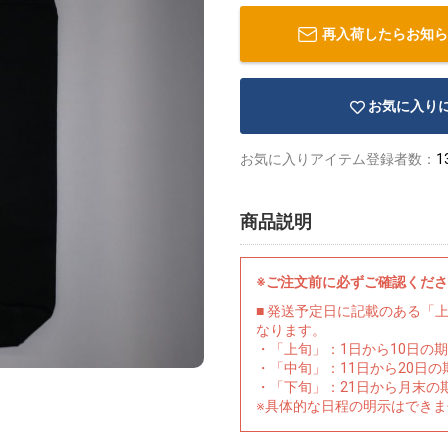
再入荷したらお知ら
お気に入り
お気に入りアイテム登録者数：
1
商品説明
※ご注文前に必ずご確認くだ
■ 発送予定日に記載のある「
なります。
・「上旬」：1日から10日の
・「中旬」：11日から20日
・「下旬」：21日から月末の
※具体的な日程の明示はでき