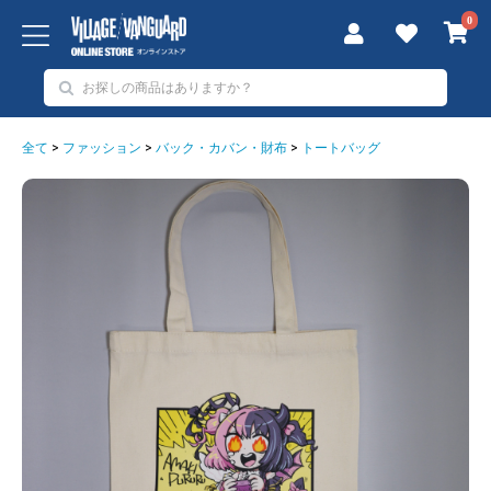
0
全て
>
ファッション
>
バック・カバン・財布
>
トートバッグ