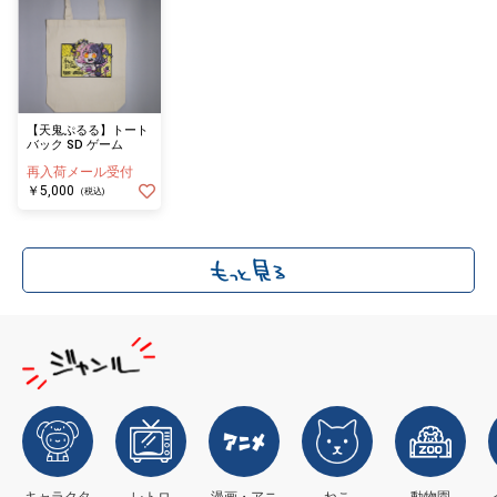
【天鬼ぷるる】トート
バック SD ゲーム
再入荷メール受付
￥5,000
(税込)
キャラクタ
レトロ
漫画・アニ
ねこ
動物園