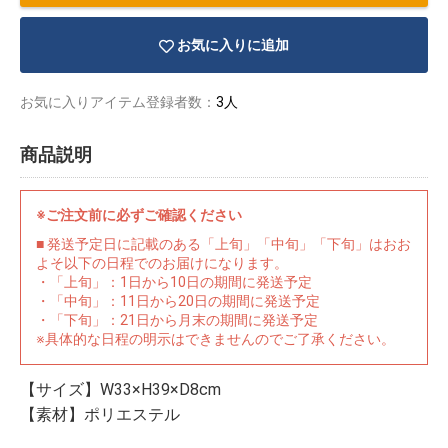
お気に入りに追加
お気に入りアイテム登録者数：
3人
商品説明
※ご注文前に必ずご確認ください
■ 発送予定日に記載のある「上旬」「中旬」「下旬」はおお
よそ以下の日程でのお届けになります。
・「上旬」：1日から10日の期間に発送予定
・「中旬」：11日から20日の期間に発送予定
・「下旬」：21日から月末の期間に発送予定
※具体的な日程の明示はできませんのでご了承ください。
物園
イラストレ
アダルトグ
ーター
ッズ
【サイズ】W33×H39×D8cm
【素材】ポリエステル