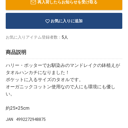
再入荷したらお知らせを受け取る
お気に入りに追加
お気に入りアイテム登録者数：
5人
商品説明
ハリー・ポッターでお馴染みのマンドレイクの鉢植えが
タオルハンカチになりました！
ポケットに入るサイズのタオルです。
オーガニックコットン使用なので人にも環境にも優し
い。
物園
イラストレ
アダルトグ
ーター
ッズ
約25×25cm
JAN
4992272948875