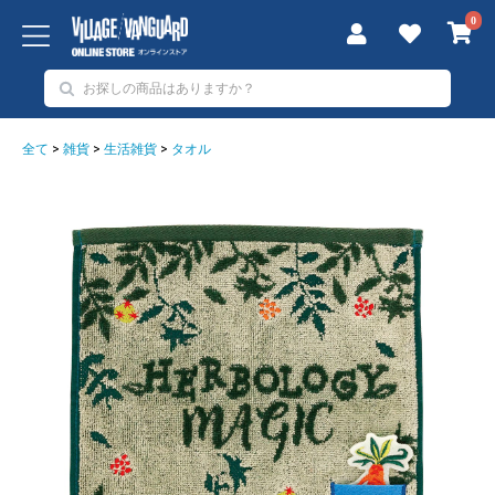
0
全て
>
雑貨
>
生活雑貨
>
タオル