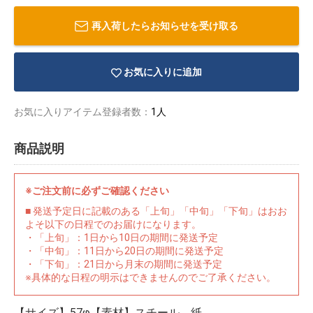
再入荷したらお知らせを受け取る
お気に入りに追加
お気に入りアイテム登録者数：
1人
商品説明
※ご注文前に必ずご確認ください
■ 発送予定日に記載のある「上旬」「中旬」「下旬」はおお
よそ以下の日程でのお届けになります。
・「上旬」：1日から10日の期間に発送予定
物園
イラストレ
アダルトグ
・「中旬」：11日から20日の期間に発送予定
ーター
ッズ
・「下旬」：21日から月末の期間に発送予定
※具体的な日程の明示はできませんのでご了承ください。
【サイズ】57φ【素材】スチール、紙