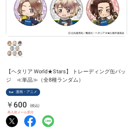
【ヘタリア World★Stars】 トレーディング缶バッ
ジ ≪単品≫（全8種ランダム）
漫画・アニメ
￥600
(税込)
再入荷メール受付