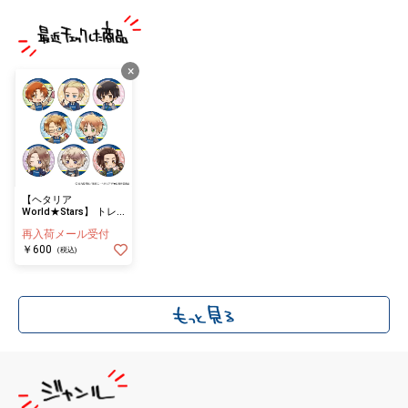
×
【ヘタリア
World★Stars】 トレ
ーディング缶バッジ
再入荷メール受付
≪単品≫（全8種ラン
ダム）
￥600
(税込)