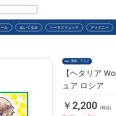
シール
ぬいぐるみ
ハーネスリュック
ディズニー
漫画・アニメ
【ヘタリア Wor
ュア ロシア
￥2,200
(税込)