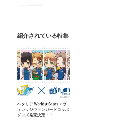
紹介されている特集
ヘタリア World★Stars × ヴ
ィレッジヴァンガードコラボ
グッズ発売決定！！