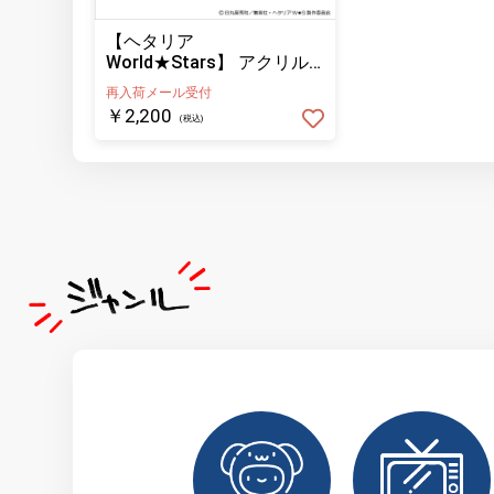
【ヘタリア
World★Stars】 アクリル
フィギュア ロシア
再入荷メール受付
￥2,200
(税込)