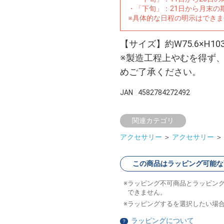
・「下旬」：21日から月末の
※具体的な日程の明示はでき
【サイズ】約W75.6×H
※製造工程上やむを得ず
めご了承ください。
JAN
4582784272492
関連カテゴリ
アクセサリー
＞
アクセサリー
＞
この商品はラッピング可能な
ラッピング不可商品とラッピン
できません。
ラッピングするを選択したい場
ラッピングについて
？