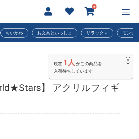
0
ちいかわ
お文具といっしょ
リラックマ
モンチ
×
1人
現在
がこの商品を
入荷待ちしています
ld★Stars】 アクリルフィギ