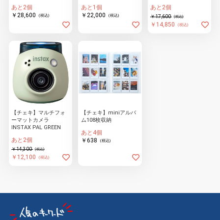
あと2個
あと1個
あと2個
￥28,600
￥22,000
(税込)
(税込)
￥17,600
(税込)
￥14,850
(税込)
【チェキ】マルチフォ
【チェキ】miniアルバ
ーマットカメラ
ム108枚収納
INSTAX PAL GREEN
あと4個
あと2個
￥638
(税込)
￥14,300
(税込)
￥12,100
(税込)