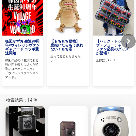
楳図かずお 生誕90周
【もちもち動物】一
【バック・トゥ・
年×ヴィレッジヴァン
度抱いたらもう戻れ
ザ・フューチャー】
ギャアード コラボ受
ない！もち沼！
ファン必見のグッズ
注開始！
が登場！
座ってる姿もたまらな
楳図作品の代名詞である
全部ほしい…！
い！
叫び声を落とし込んだ特
別なコラボレーション
「ヴィレッジヴァンギャ
アード」
検索結果：14 件