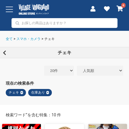
0
全て
>
スマホ・カメラ
>
チェキ
チェキ
現在の検索条件
チェキ
在庫あり
×
×
検索ワード”を含む特集：10 件