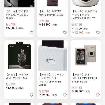
【チェキ】ワイドチェ
【チェキ】INSTAX
【チェキ】マルチフォ
キINSAX WIDE EVO
MINI LiPlay BRONZE
ーマットカメラ
物園
イラストレ
アダルトグ
BLACK
INSTAX PAL WHITE
ーター
ッズ
あと1個
あと3個
あと1個
￥24,200
(税込)
￥55,000
(税込)
￥14,300
(税込)
￥12,100
(税込)
【チェキ】 INSTAX
【チェキ】スマートフ
【チェキ】チェキ
MINI EVO CINEMA
ォン用プリンター
INSTAX MINI LiPlay+
INSTAX LINK WIDE
SAND BEIGE
あと2個
WHITE
あと1個
￥55,000
(税込)
あと2個
￥28,600
(税込)
￥19,250
(税込)