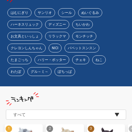
はむにぎり
サンリオ
シール
ぬいぐるみ
ハーネスリュック
ディズニー
ちいかわ
お文具といっしょ
リラックマ
モンチッチ
クレヨンしんちゃん
NICI
パペットスンスン
たまごっち
ハリー・ポッター
チェキ
ねこ
わたぽ
グル～ミ～
ぽちっぱ