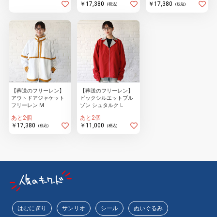
￥17,380
￥17,380
(税込)
(税込)
【葬送のフリーレン】
【葬送のフリーレン】
アウトドアジャケット
ビックシルエットブル
フリーレン M
ゾン シュタルク L
あと2個
あと2個
￥17,380
￥11,000
(税込)
(税込)
はむにぎり
サンリオ
シール
ぬいぐるみ