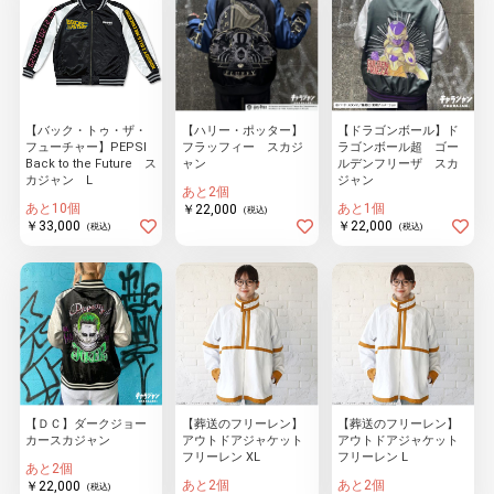
【バック・トゥ・ザ・
【ハリー・ポッター】
【ドラゴンボール】ド
フューチャー】PEPSI
フラッフィー スカジ
ラゴンボール超 ゴー
Back to the Future ス
ャン
ルデンフリーザ スカ
カジャン L
ジャン
あと2個
あと10個
あと1個
￥22,000
(税込)
￥33,000
￥22,000
(税込)
(税込)
【ＤＣ】ダークジョー
【葬送のフリーレン】
【葬送のフリーレン】
カースカジャン
アウトドアジャケット
アウトドアジャケット
フリーレン XL
フリーレン L
あと2個
あと2個
あと2個
￥22,000
(税込)