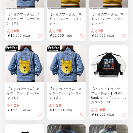
【くまのプーさん】メ
【くまのプーさん】マ
【くまのプーさん】マ
イクハニー ジージャ
イルドハニー スタジ
イルドハニー スタジ
物園
イラストレ
アダルトグ
ン（Ｍ）
ャン（Ｌ）
ャン（３Ｌ）
ーター
ッズ
あと6個
あと2個
あと2個
￥16,500
￥22,000
￥22,000
(税込)
(税込)
(税込)
【くまのプーさん】メ
【くまのプーさん】メ
【バック・トゥ・ザ・
イクハニー ジージャ
イクハニー ジージャ
フューチャー】PEPSI
ン（Ｌ）
ン（３Ｌ）
Back to the Future ス
カジャン 3L
あと2個
あと2個
あと10個
￥16,500
￥16,500
(税込)
(税込)
￥33,000
(税込)