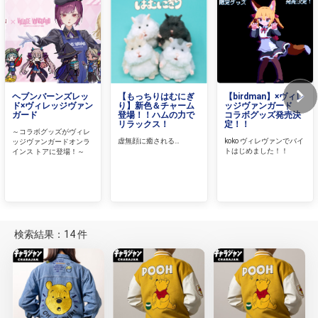
ヘブンバーンズレッ
【もっちりはむにぎ
【birdman】×ヴィレ
ド×ヴィレッジヴァン
り】新色＆チャーム
ッジヴァンガード
ガード
登場！！ハムの力で
コラボグッズ発売決
リラックス！
定！！
～コラボグッズがヴィレ
虚無顔に癒される…
koko ヴィレヴァンでバイ
ッジヴァンガードオンラ
トはじめました！！
インス トアに登場！～
検索結果：14 件