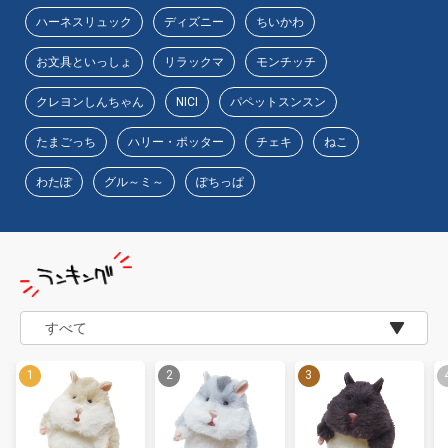
ハーネスリュック
ディズニー
ちいかわ
お文具といっしょ
リラックマ
モンチッチ
クレヨンしんちゃん
NICI
パペットスンスン
たまごっち
ハリー・ポッター
チェキ
ねこ
わたぽ
グル～ミ～
ぽちっぱ