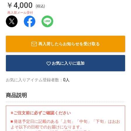
￥4,000
(税込)
再入荷メール受付
再入荷したらお知らせを受け取る
お気に入りに追加
お気に入りアイテム登録者数：
0人
商品説明
物園
イラストレ
アダルトグ
ーター
ッズ
※ご注文前に必ずご確認ください
■ 発送予定日に記載のある「上旬」「中旬」「下旬」はおお
よそ以下の日程でのお届けになります。