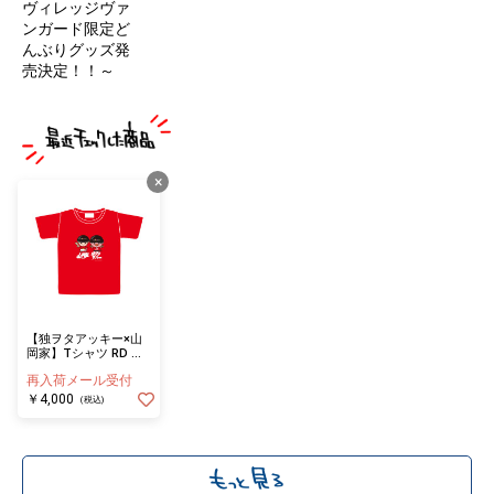
ヴィレッジヴァ
ンガード限定ど
んぶりグッズ発
売決定！！～
×
【独ヲタアッキー×山
岡家】Tシャツ RD 独
ヲタアッキー帽子ver.
再入荷メール受付
ヤマオカマン＆ヤマト
ンマン（Mサイズ）
￥4,000
(税込)