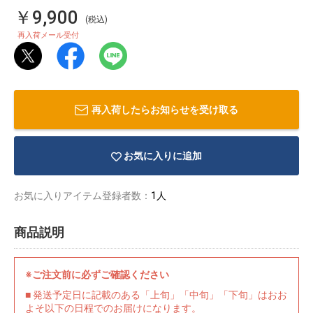
￥9,900
(税込)
再入荷メール受付
再入荷したらお知らせを受け取る
お気に入りに追加
お気に入りアイテム登録者数：
1人
商品説明
物園
イラストレ
アダルトグ
ーター
ッズ
※ご注文前に必ずご確認ください
■ 発送予定日に記載のある「上旬」「中旬」「下旬」はおお
よそ以下の日程でのお届けになります。