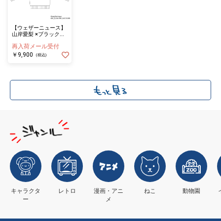
【ウェザーニュース】
山岸愛梨 ×ブラック・
ジャック コラボパーカ
再入荷メール受付
ー イラスト WH（Lサ
イズ）
￥9,900
(税込)
キャラクタ
レトロ
漫画・アニ
ねこ
動物園
ー
メ